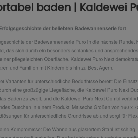
rtabel baden | Kaldewei P
 Erfolgsgeschichte der beliebten Badewannenserie fort
lgsgeschichte der Badewannenserie Puro in die nächste Runde. 
, das sich durch ein besonders schlankes und ansprechendes 
 einer pflegeleichten Oberfläche. Kaldewei Puro Next demokratisi
aren und Familien mit Kindern bis hin zu Best Agern.
rei Varianten für unterschiedliche Bedürfnisse bereit: Die Ein
 durch eine großzügige Liegefläche, die Kaldewei Puro Next Du
s Baden zu zweit, und die Kaldewei Puro Next Combi verbindet
ndes Duschen in einem Produkt. Mit sechs Größen von 160 x 70
lösungen für unterschiedliche Grundrisse ab und sorgt für Flex
eine Kompromisse: Die Wanne aus glasiertem Stahl ist schlag- un
chung dauerhaft makellos. Dies hat sich schon hunderttausendfac