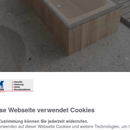
t die beliebte Kaldewei Puro Next Familie individuellen Luxus fu
indern bis hin zu Best Agern – hier die Puro Next Duo in der 
se Webseite verwendet Cookies
Zustimmung können Sie jederzeit widerrufen.
Sleek and Safety
erwenden auf dieser Webseite Cookies und weitere Technologien, um 