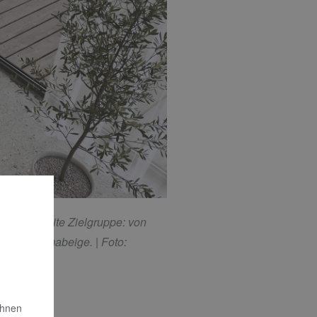
̈r eine breite Zielgruppe: von
Farbe Bahamabeige. |
Foto:
Ihnen