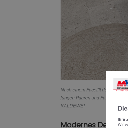
Nach einem Facelift demokratisier
jungen Paaren und Familien mit K
KALDEWEI
Die
Ihre 
Modernes Design: 
Wir v